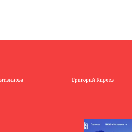
Литвинова
Григорий Киреев