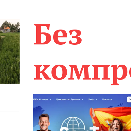
Без
компр