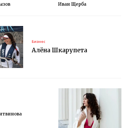
ызов
Иван Щерба
Бизнес
Алёна Шкарупета
Литвинова