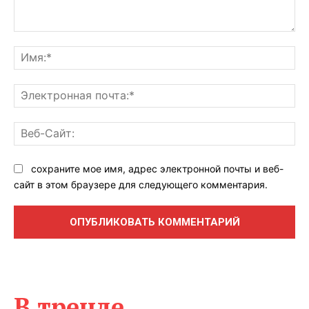
Комментарий:
Им
Эл
поч
Ве
Са
сохраните мое имя, адрес электронной почты и веб-
сайт в этом браузере для следующего комментария.
В тренде