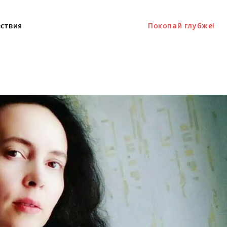
ствия
Покопай глубже!