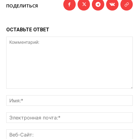
ПОДЕЛИТЬСЯ
ОСТАВЬТЕ ОТВЕТ
Комментарий:
Им
Эл
поч
Ве
Са