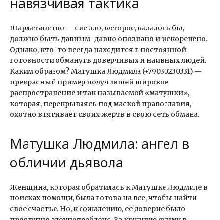
навязчивая тактика
Шарлатанство — сие зло, которое, казалось бы,
должно быть давным-давно опознано и искоренено.
Однако, кто-то всегда находится в постоянной
готовности обмануть доверчивых и наивных людей.
Каким образом? Матушка Людмила (+79030230331) —
прекрасный пример получившей широкое
распространение и так называемой «матушки»,
которая, перекрываясь под маской православия,
охотно втягивает своих жертв в свою сеть обмана.
Матушка Людмила: ангел в
обличии дьявола
Женщина, которая обратилась к Матушке Людмиле в
поисках помощи, была готова на все, чтобы найти
свое счастье. Но, к сожалению, ее доверие было
преступно злоупотреблено. За крупную сумму в