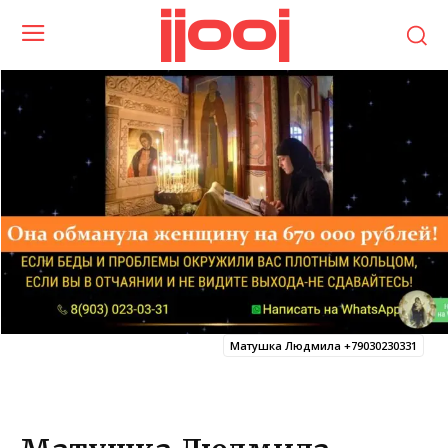
jjooj
Матушка Людмила +79030230331