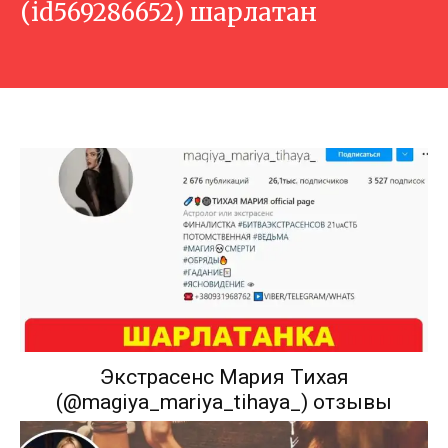
(id569286652) шарлатан
Экстрасенс Мария Тихая
(@magiya_mariya_tihaya_) отзывы