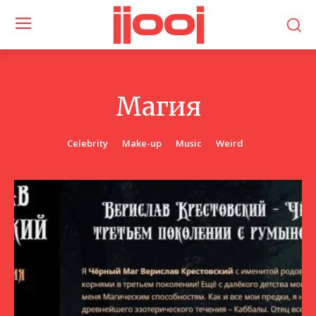
jjooj
Магия
Celebrity
Make-up
Music
Weird