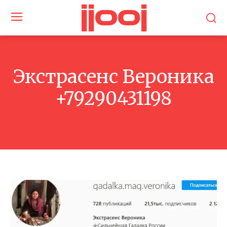
jjooj
Экстрасенс Вероника
+79290431198